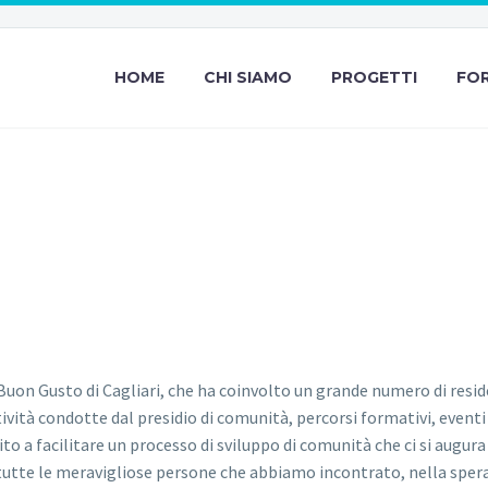
HOME
CHI SIAMO
PROGETTI
FO
ITÀ DEL BUON
Buon Gusto di Cagliari, che ha coinvolto un grande numero di residen
ttività condotte dal presidio di comunità, percorsi formativi, eventi 
 a facilitare un processo di sviluppo di comunità che ci si augura re
tutte le meravigliose persone che abbiamo incontrato, nella speran