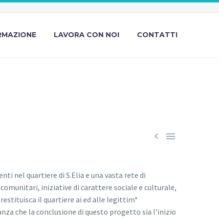
RMAZIONE
LAVORA CON NOI
CONTATTI
 GUSTO


ti nel quartiere di S.Elia e una vasta rete di
comunitari, iniziative di carattere sociale e culturale,
stituisca il quartiere ai ed alle legittim*
za che la conclusione di questo progetto sia l’inizio